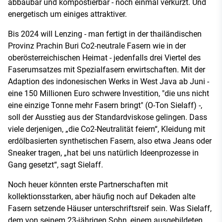
abbaubar und kompostierbar - noch einmal verkürzt. Und
energetisch um einiges attraktiver.
Bis 2024 will Lenzing - man fertigt in der thailändischen
Provinz Prachin Buri Co2-neutrale Fasern wie in der
oberösterreichischen Heimat - jedenfalls drei Viertel des
Faserumsatzes mit Spezialfasern erwirtschaften. Mit der
Adaption des indonesischen Werks in West Java ab Juni -
eine 150 Millionen Euro schwere Investition, "die uns nicht
eine einzige Tonne mehr Fasern bringt" (O-Ton Sielaff) -,
soll der Ausstieg aus der Standardviskose gelingen. Dass
viele derjenigen, „die Co2-Neutralität feiern“, Kleidung mit
erdölbasierten synthetischen Fasern, also etwa Jeans oder
Sneaker tragen, „hat bei uns natürlich Ideenprozesse in
Gang gesetzt“, sagt Sielaff.
Noch heuer könnten erste Partnerschaften mit
kollektionsstarken, aber häufig noch auf Dekaden alte
Fasern setzende Häuser unterschriftsreif sein. Was Sielaff,
dem von seinem 23-jährigen Sohn, einem ausgebildeten