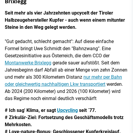
Brixlegg
Seit mehr als vier Jahrzehnten upcycelt der Tiroler
Halbzeugehersteller Kupfer - auch wenn einem mitunter
Steine in den Weg gelegt werden.
"Gut gedacht, schlecht gemacht": Auf diese einfache
Formel bringt Uwe Schmidt den "Bahnzwang". Eine
Gesetzesinitiative aus Österreich, die dem CCO der
Montanwerke Brixlegg
gerade sauer aufstößt. Seit dem
Jahresbeginn darf Abfall ab einer Menge von zehn Zonnen
und mehr als 300 Kilometern Distanz
nur mehr per Bahn
oder gleichwertig nachhaltigen Lkw transportiert
werden.
Ab 2024 (200 Kilometer) und 2026 (100 Kilometer) wird
das Regime noch einmal deutlich verschärft
# Ich sag' Klima, er sagt
Upcycling
seit ´77.
# Zirkulär-Ziel: Fortsetzung des Geschäftsmodells trotz
Mehrkosten.
# Love-nature-Bonus: Geschlossener Kupferkreislauf.