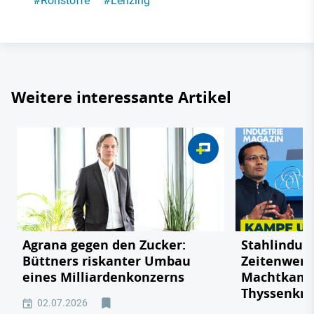
#
Rohstoffe
#
Lenzing
Weitere interessante Artikel
Agrana gegen den Zucker:
Stahlindust
Büttners riskanter Umbau
Zeitenwend
eines Milliardenkonzerns
Machtkamp
Thyssenkr
02.07.2026