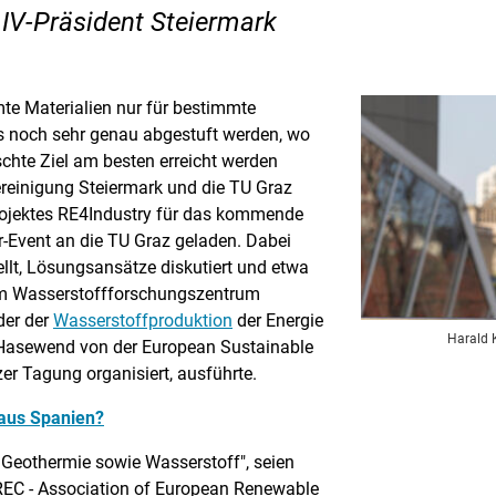
, IV-Präsident Steiermark
mte Materialien nur für bestimmte
 noch sehr genau abgestuft werden, wo
hte Ziel am besten erreicht werden
vereinigung Steiermark und die TU Graz
jektes RE4Industry für das kommende
Event an die TU Graz geladen. Dabei
ellt, Lösungsansätze diskutiert und etwa
em Wasserstoffforschungszentrum
der der
Wasserstoffproduktion
der Energie
Harald K
 Hasewend von der European Sustainable
zer Tagung organisiert, ausführte.
 aus Spanien?
 Geothermie sowie Wasserstoff", seien
REC - Association of European Renewable