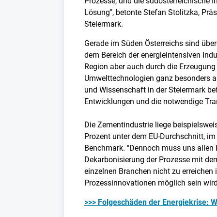
Prozesse, und die südösterreichische In
Lösung", betonte Stefan Stolitzka, Prä
Steiermark.
Gerade im Süden Österreichs sind über
dem Bereich der energieintensiven Indus
Region aber auch durch die Erzeugun
Umwelttechnologien ganz besonders au
und Wissenschaft in der Steiermark be
Entwicklungen und die notwendige Tra
Die Zementindustrie liege beispielswe
Prozent unter dem EU-Durchschnitt, im
Benchmark. "Dennoch muss uns allen b
Dekarbonisierung der Prozesse mit dem
einzelnen Branchen nicht zu erreichen i
Prozessinnovationen möglich sein wird",
>>> Folgeschäden der Energiekrise: Wa