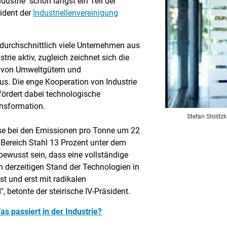
dustrie "schon längst ein Teil der
sident der
Industriellenvereinigung
durchschnittlich viele Unternehmen aus
trie aktiv, zugleich zeichnet sich die
g von Umweltgütern und
s. Die enge Kooperation von Industrie
fördert dabei technologische
nsformation.
Stefan Stolitzk
ise bei den Emissionen pro Tonne um 22
 Bereich Stahl 13 Prozent unter dem
ewusst sein, dass eine vollständige
 derzeitigen Stand der Technologien in
st und erst mit radikalen
 betonte der steirische IV-Präsident.
s passiert in der Industrie?