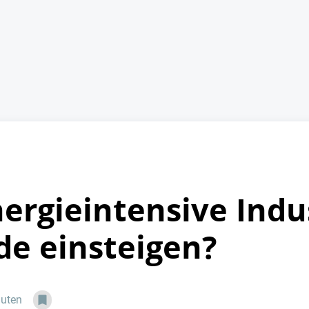
rgieintensive Indus
e einsteigen?
nuten