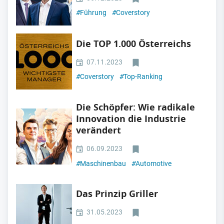
#
Führung
#
Coverstory
Die TOP 1.000 Österreichs
07.11.2023
#
Coverstory
#
Top-Ranking
Die Schöpfer: Wie radikale
Innovation die Industrie
verändert
06.09.2023
#
Maschinenbau
#
Automotive
Das Prinzip Griller
31.05.2023