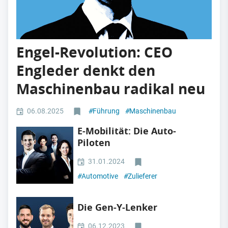
Engel-Revolution: CEO
Engleder denkt den
Maschinenbau radikal neu
06.08.2025
#
Führung
#
Maschinenbau
E-Mobilität: Die Auto-
Piloten
31.01.2024
#
Automotive
#
Zulieferer
Die Gen-Y-Lenker
06.12.2023