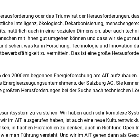
le Herausforderung oder das Triumvirat der Herausforderungen, d
stliche Intelligenz, ökologisch, Dekarbonisierung, menschenger
ts, natürlich auch in einer sozialen Dimension, aber auch techni
enschen mit ihnen gut umgehen können und dass wir sie gut nut
nd sehen, was kann Forschung, Technologie und Innovation dazu
tbewerbsfähigkeit zu vermitteln. Das ist eine große Herausforde
in den 2000ern begonnen Energieforschung am AIT aufzubauen. Z
es Energieerzeugungsunternehmens, der Salzburg AG. Sie kennen
die größten Herusforderungen bei der Suche nach technischen L
esamtsystem zu verstehen. Wir haben auch sehr komplexe Sys
 wir im AIT ausgerufen haben, ist auch eine neue Kulturentwicklu
ken, in flachen Hierarchien zu denken, auch in Richtung Open I
wie man Führung versteht. Und wir im AIT gehen dann als Gesch