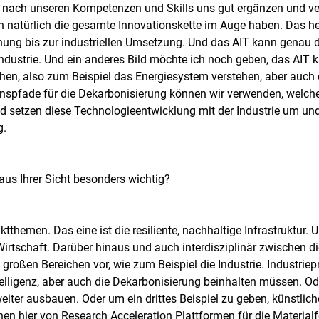
 nach unseren Kompetenzen und Skills uns gut ergänzen und ver
en natürlich die gesamte Innovationskette im Auge haben. Das h
ng bis zur industriellen Umsetzung. Und das AIT kann genau d
ustrie. Und ein anderes Bild möchte ich noch geben, das AIT ka
ehen, also zum Beispiel das Energiesystem verstehen, aber auch
onspfade für die Dekarbonisierung können wir verwenden, welche
d setzen diese Technologieentwicklung mit der Industrie um un
g.
us Ihrer Sicht besonders wichtig?
themen. Das eine ist die resiliente, nachhaltige Infrastruktur. Un
Wirtschaft. Darüber hinaus und auch interdisziplinär zwischen
roßen Bereichen vor, wie zum Beispiel die Industrie. Industriepr
elligenz, aber auch die Dekarbonisierung beinhalten müssen. Ode
r ausbauen. Oder um ein drittes Beispiel zu geben, künstliche I
hen hier von Research Acceleration Plattformen für die Material