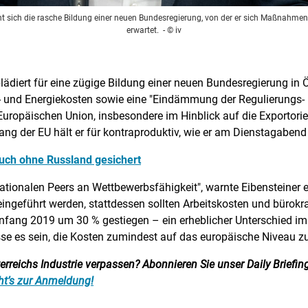
t sich die rasche Bildung einer neuen Bundesregierung, von der er sich Maßnahmen 
erwartet.
- © iv
ädiert für eine zügige Bildung einer neuen Bundesregierung in Ös
und Energiekosten sowie eine "Eindämmung der Regulierungs- u
 Europäischen Union, insbesondere im Hinblick auf die Exportor
ang der EU hält er für kontraproduktiv, wie er am Dienstagabend
uch ohne Russland gesichert
ationalen Peers an Wettbewerbsfähigkeit", warnte Eibensteiner ei
ingeführt werden, stattdessen sollten Arbeitskosten und bürokr
 Anfang 2019 um 30 % gestiegen – ein erheblicher Unterschied i
se es sein, die Kosten zumindest auf das europäische Niveau z
reichs Industrie verpassen? Abonnieren Sie unser Daily Briefing:
ht’s zur Anmeldung!