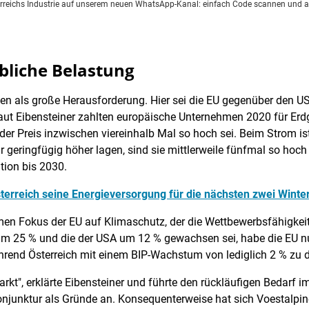
rreichs Industrie auf unserem neuen WhatsApp-Kanal: einfach Code scannen und au
bliche Belastung
ten als große Herausforderung. Hier sei die EU gegenüber den US
Laut Eibensteiner zahlten europäische Unternehmen 2020 für Erd
er Preis inzwischen viereinhalb Mal so hoch sei. Beim Strom i
r geringfügig höher lagen, sind sie mittlerweile fünfmal so hoch
ion bis 2030.
terreich seine Energieversorgung für die nächsten zwei Winte
emen Fokus der EU auf Klimaschutz, der die Wettbewerbsfähigkeit
m 25 % und die der USA um 12 % gewachsen sei, habe die EU nur
hrend Österreich mit einem BIP-Wachstum von lediglich 2 % zu d
arkt", erklärte Eibensteiner und führte den rückläufigen Bedarf 
junktur als Gründe an. Konsequenterweise hat sich Voestalpine