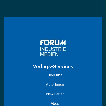
Logistik & Transport
Energie
Podcasts
Management & Leadership
Rüstung
INDUSTRIEMAGAZIN TV: Alle Folgen
Bildung
DISPO Videos
Regionen
Fotostrecken
Verlags-Services
Über uns
AutorInnen
Newsletter
Abos