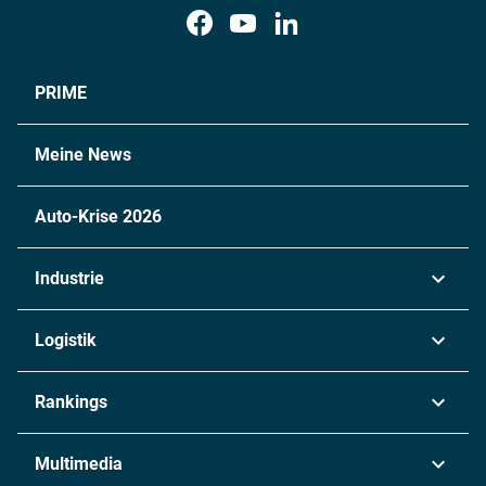
PRIME
Meine News
Auto-Krise 2026
Industrie
Automobil
Logistik
Maschinenbau
Transport & Spedition
Rankings
Chemie
Lieferketten
Industrie & Produktion
Metall
Multimedia