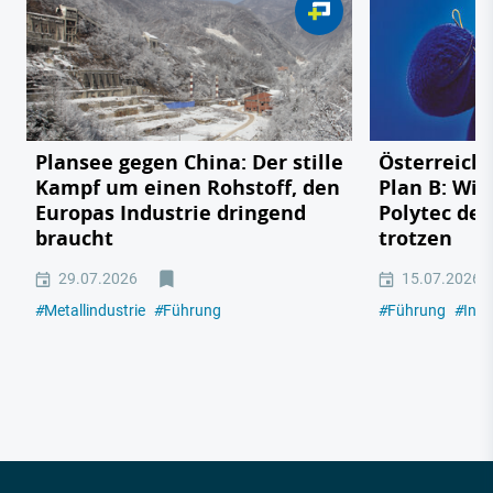
Plansee gegen China: Der stille
Österreichs
Kampf um einen Rohstoff, den
Plan B: Wie
Europas Industrie dringend
Polytec de
braucht
trotzen
29.07.2026
15.07.2026
#
Metallindustrie
#
Führung
#
Führung
#
Indu