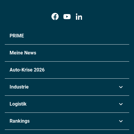
PRIME
Meine News
Auto-Krise 2026
Industrie
Automobil
Logistik
Maschinenbau
Transport & Spedition
Rankings
Chemie
Lieferketten
Industrie & Produktion