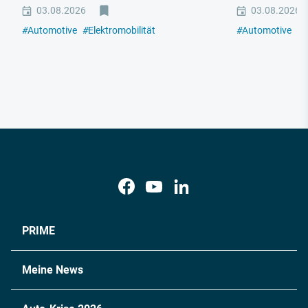
03.08.2026
03.08.2026
#
Automotive
#
Elektromobilität
#
Automotive
#
E
PRIME
Meine News