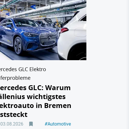
BYD Mercedes
Mercedes 
Taxistan
auf den 
hat
31.07.2026
rcedes GLC Elektro
eferprobleme
ercedes GLC: Warum
ällenius wichtigstes
lektroauto in Bremen
eststeckt
03.08.2026
#
Automotive