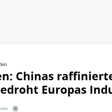
rden
n: Chinas raffiniert
bedroht Europas Indu
nuten