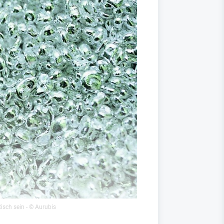
isch sein
- © Aurubis