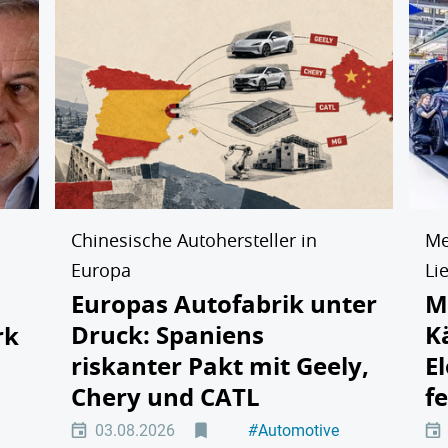
Chinesische Autohersteller in
Me
Europa
Li
Europas Autofabrik unter
M
Druck: Spaniens
K
rk
riskanter Pakt mit Geely,
E
Chery und CATL
f
tät
03.08.2026
#
Automotive