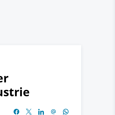
er
strie