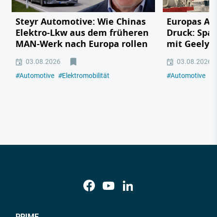
Steyr Automotive: Wie Chinas
Europas Au
Elektro-Lkw aus dem früheren
Druck: Span
MAN-Werk nach Europa rollen
mit Geely,
03.08.2026
03.08.2026
#
Automotive
#
Elektromobilität
#
Automotive
#
E
PRIME