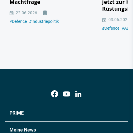
Machtfrage
jetzt zur K
Rüstungsfa
22.06.2026
03.06.2026
#
Defence
#
Industriepolitik
#
Defence
#
Auto
PRIME
Meine News