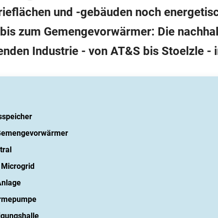
trieflächen und -gebäuden noch energetis
bis zum Gemengevorwärmer: Die nachhalt
enden Industrie - von AT&S bis Stoelzle - 
isspeicher
r Gemengevorwärmer
tral
 Microgrid
Anlage
ärmepumpe
igungshalle