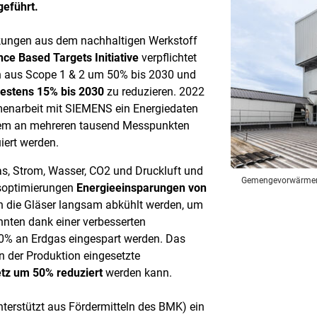
eführt.
kungen aus dem nachhaltigen Werkstoff
nce Based Targets Initiative
verpflichtet
en aus Scope 1 & 2 um 50% bis 2030 und
estens 15% bis 2030
zu reduzieren. 2022
enarbeit mit SIEMENS ein Energiedaten
dem an mehreren tausend Messpunkten
iert werden.
, Strom, Wasser, CO2 und Druckluft und
Gemengevorwärmer a
ssoptimierungen
Energieeinsparungen von
en die Gläser langsam abkühlt werden, um
nten dank einer verbesserten
20% an Erdgas eingespart werden. Das
in der Produktion eingesetzte
etz um 50% reduziert
werden kann.
nterstützt aus Fördermitteln des BMK) ein