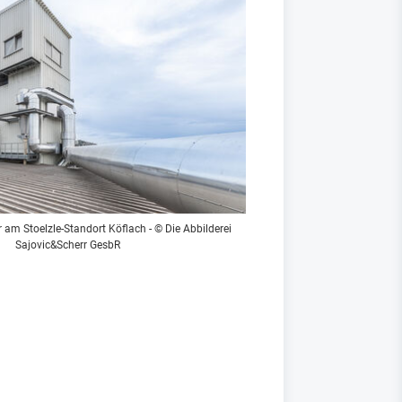
m Stoelzle-Standort Köflach - © Die Abbilderei
Sajovic&Scherr GesbR