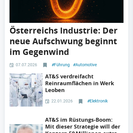
Österreichs Industrie: Der
neue Aufschwung beginnt
im Gegenwind
07.07.2026
#
Führung
#
Automotive
AT&S verdreifacht
Reinraumflächen in Werk
Leoben
22.01.2026
#
Elektronik
AT&S im Rüstungs‑Boom:
Mit dieser Strategie will der