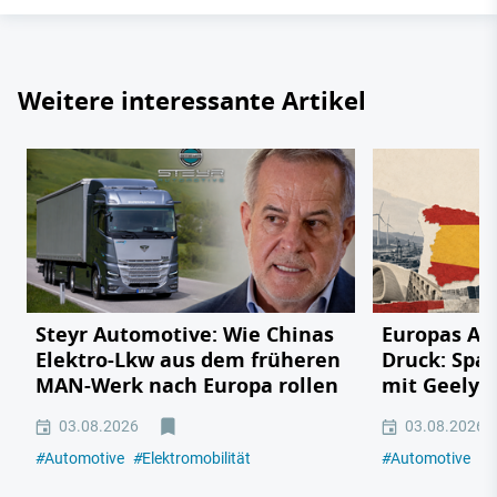
Weitere interessante Artikel
Steyr Automotive: Wie Chinas
Europas Au
Elektro-Lkw aus dem früheren
Druck: Span
MAN-Werk nach Europa rollen
mit Geely,
03.08.2026
03.08.2026
#
Automotive
#
Elektromobilität
#
Automotive
#
E