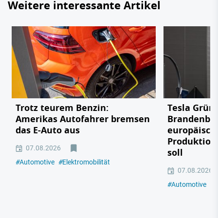
Weitere interessante Artikel
Trotz teurem Benzin:
Tesla Grün
Amerikas Autofahrer bremsen
Brandenbu
das E-Auto aus
europäisch
Produktion
07.08.2026
soll
#
Automotive
#
Elektromobilität
07.08.2026
#
Automotive
#
E