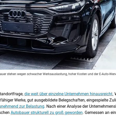
obauer stehen wegen schwacher Werksauslastung, hoher Kosten und der E-Auto-We
Standortfrage,
die weit über einzelne Unternehmen hinausreicht.
W
sfähiger Werke, gut ausgebildete Belegschaften, eingespielte Zul
zunehmend zur Belastung
. Nach einer Analyse der Unternehmens
ischen
Autobauer strukturell zu groß geworden
. Gemessen an ein