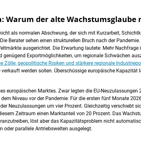
a: Warum der alte Wachstumsglaube n
nicht als normalen Abschwung, der sich mit Kurzarbeit, Schich
ie Berater sehen einen strukturellen Bruch nach der Pandemie. V
ltmärkte ausgerichtet. Die Erwartung lautete: Mehr Nachfrage i
d genügend Exportmöglichkeiten, um regionale Schwächen aus
e Zölle, geopolitische Risiken und stärkere regionale Industriepo
verkauft werden sollen. Überschüssige europäische Kapazität l
s europäischen Marktes. Zwar legten die EU-Neuzulassungen 2
r dem Niveau vor der Pandemie. Für die ersten fünf Monate 202
er Neuzulassungen um vier Prozent. Gleichzeitig verschiebt sic
n diesem Zeitraum einen Marktanteil von 20 Prozent. Das Wachstu
oranzutreiben, löst aber das Kapazitätsproblem nicht automatis
 oder parallele Antriebswelten ausgelegt.