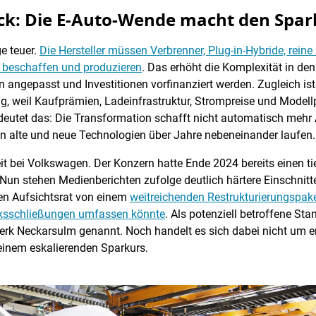
k: Die E-Auto-Wende macht den Spar
e teuer.
Die Hersteller müssen Verbrenner, Plug-in-Hybride, reine
, beschaffen und produzieren
. Das erhöht die Komplexität in d
en angepasst und Investitionen vorfinanziert werden. Zugleich is
 weil Kaufprämien, Ladeinfrastruktur, Strompreise und Modell
bedeutet das: Die Transformation schafft nicht automatisch meh
n alte und neue Technologien über Jahre nebeneinander laufen.
eit bei Volkswagen. Der Konzern hatte Ende 2024 bereits einen
. Nun stehen Medienberichten zufolge deutlich härtere Einschnitt
en Aufsichtsrat von einem
weitreichenden Restrukturierungspake
rksschließungen umfassen könnte
. Als potenziell betroffene S
k Neckarsulm genannt. Noch handelt es sich dabei nicht um e
nem eskalierenden Sparkurs.