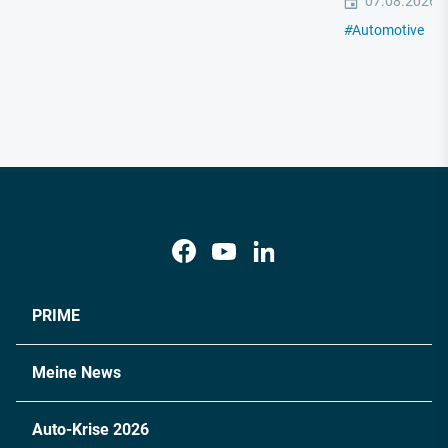
07.08.2026
#
Automotive
#
E
PRIME
Meine News
Auto-Krise 2026