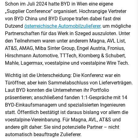
Schon im Juli 2024 hatte BYD in Wien eine eigene
„Supplier Conference“ organisiert. Hochrangige Vertreter
von BYD China und BYD Europe trafen dabei fast drei
Dutzend
österreichische Automobilzulieferer,
um mögliche
Partnerschaften für das Werk in Szeged auszuloten. Unter
den Teilnehmern waren unter anderem Magna, AVL List,
AT&S, AMAG, Miba Sinter Group, Engel Austria, Fronius,
Hirschmann Automotive, TTTech, Kromberg & Schubert,
Mahle, Lagermax, voestalpine und voestalpine Wire Tech.
Wichtig ist die Unterscheidung: Die Konferenz war ein
Türöffner, aber kein Sammelabschluss von Lieferverträgen.
Laut BYD konnten die Unternehmen ihr Portfolio
präsentieren; anschließend fanden 1:1-Gespräche mit 14
BYD-Einkaufsmanagern und spezialisierten Ingenieuren
statt. Öffentlich bestätigt ist daraus bislang vor allem die
voestalpine-Vereinbarung. Für Magna, AVL, AT&S und
andere gilt daher: Sie sind potenzielle Partner – nicht
automatisch beauftragte Zulieferer.