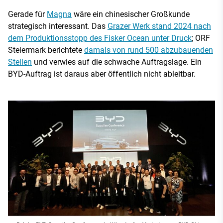
Gerade für
Magna
wäre ein chinesischer Großkunde
strategisch interessant. Das
Grazer Werk stand 2024 nach
dem Produktionsstopp des Fisker Ocean unter Druck
; ORF
Steiermark berichtete
damals von rund 500 abzubauenden
Stellen
und verwies auf die schwache Auftragslage. Ein
BYD-Auftrag ist daraus aber öffentlich nicht ableitbar.