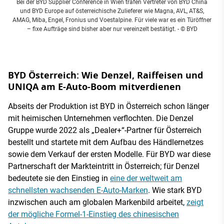
Bei der BYD Supplier Conference in Wien trafen Vertreter von BYD China
und BYD Europe auf österreichische Zulieferer wie Magna, AVL, AT&S,
AMAG, Miba, Engel, Fronius und Voestalpine. Für viele war es ein Türöffner
– fixe Aufträge sind bisher aber nur vereinzelt bestätigt.
- © BYD
BYD Österreich: Wie Denzel, Raiffeisen und
UNIQA am E-Auto-Boom mitverdienen
Abseits der Produktion ist BYD in Österreich schon länger
mit heimischen Unternehmen verflochten. Die Denzel
Gruppe wurde 2022 als „Dealer+“-Partner für Österreich
bestellt und startete mit dem Aufbau des Händlernetzes
sowie dem Verkauf der ersten Modelle. Für BYD war diese
Partnerschaft der Markteintritt in Österreich; für Denzel
bedeutete sie den Einstieg in
eine der weltweit am
schnellsten wachsenden E-Auto-Marken
. Wie stark BYD
inzwischen auch am globalen Markenbild arbeitet,
zeigt
der mögliche Formel-1-Einstieg des chinesischen