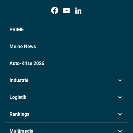
PRIME
Meine News
Auto-Krise 2026
Industrie
Automobil
Logistik
Maschinenbau
Transport & Spedition
Rankings
Chemie
Lieferketten
Industrie & Produktion
Metall
Multimedia