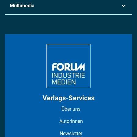
Industrie & Produktion
Metall
Multimedia
Logistik & Transport
Energie
Podcasts
Management & Leadership
Rüstung
INDUSTRIEMAGAZIN TV: Alle Folgen
Bildung
DISPO Videos
Regionen
Fotostrecken
Verlags-Services
Über uns
AutorInnen
Newsletter