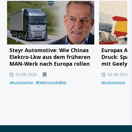
Steyr Automotive: Wie Chinas
Europas Au
Elektro-Lkw aus dem früheren
Druck: Span
MAN-Werk nach Europa rollen
mit Geely,
03.08.2026
03.08.2026
#
Automotive
#
Elektromobilität
#
Automotive
#
E