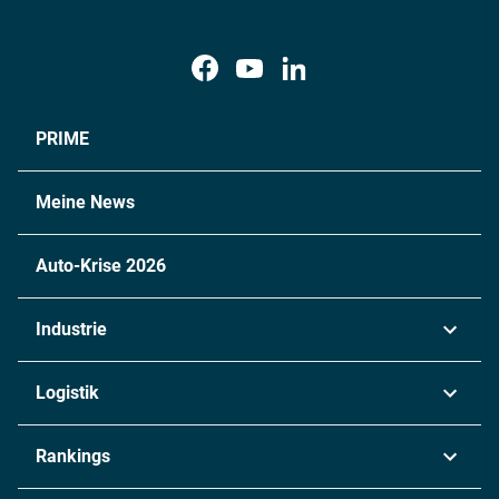
PRIME
Meine News
Auto-Krise 2026
Industrie
Automobil
Logistik
Maschinenbau
Transport & Spedition
Rankings
Chemie
Lieferketten