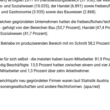
nt) erfolgten 2017 im Dienstleistungsbereich (37.956), der Rest
- und Sozialwesen (10.035), der Handel (6.891) sowie freiberuf
ng und Gastronomie (3.935) sowie das Bauwesen (2.868).
reichen gegründeten Unternehmen hatten die freiberuflichen/tec
- gefolgt von den Bereichen Bau (53,7 Prozent), Handel (47,4 
 Sozialwesen (41,7 Prozent).
 Betriebe im produzierenden Bereich mit im Schnitt 58,2 Prozent
ie für sich selbst - die meisten haben kaum Mitarbeiter. 81,9 P
g Beschäftigte. 13,5 Prozent hatten zwischen einem und vier An
Mitarbeiter und 1,3 Prozent über zehn Arbeitnehmer.
 Berichtsjahr neu gegründeten Firmen waren laut Statistik Austri
ersonengesellschaften und andere Rechtsformen. (apa/red)