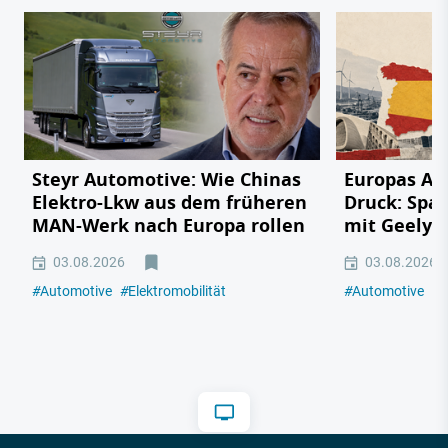
Steyr Automotive: Wie Chinas
Europas Au
Elektro-Lkw aus dem früheren
Druck: Span
MAN-Werk nach Europa rollen
mit Geely,
03.08.2026
03.08.2026
#
Automotive
#
Elektromobilität
#
Automotive
#
E