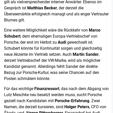
gilt als vielversprechender interner Anwärter. Ebenso im
Gespräch ist
Matthias Becker
, der derzeit die
Überseemärkte erfolgreich managt und als enger Vertrauter
Blumes gilt.
Eine weitere Möglichkeit wäre die Rückkehr von
Marco
Schubert
, dem ehemaligen Europa-Vertriebschef von
Porsche, der erst im Herbst zu
Audi
gewechselt ist.
Schubert könnte für Kontinuität sorgen und gleichzeitig
neue Akzente im Vertrieb setzen. Auch
Martin Sander
,
derzeit Vertriebschef der VW-Marke, wird als möglicher
Kandidat genannt. Allerdings fehlt Sander der direkte
Bezug zur Porsche-Kultur, was seine Chancen auf den
Posten schmälern könnte.
Für das wichtige
Finanzressort
, das nach dem Abgang von
Lutz Meschke neu besetzt werden muss, sucht Porsche
gezielt nach Kandidaten mit
Porsche-Erfahrung
. Zwei
Namen, die derzeit kursieren, sind
Holger Peters
, CFO von
Škoda, und
Jürgen Rittersberger
, Finanzchef bei Audi.