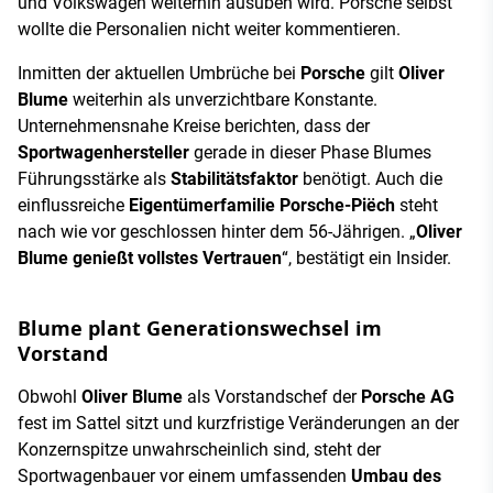
und Volkswagen weiterhin ausüben wird. Porsche selbst
wollte die Personalien nicht weiter kommentieren.
Inmitten der aktuellen Umbrüche bei
Porsche
gilt
Oliver
Blume
weiterhin als unverzichtbare Konstante.
Unternehmensnahe Kreise berichten, dass der
Sportwagenhersteller
gerade in dieser Phase Blumes
Führungsstärke als
Stabilitätsfaktor
benötigt. Auch die
einflussreiche
Eigentümerfamilie Porsche-Piëch
steht
nach wie vor geschlossen hinter dem 56-Jährigen. „
Oliver
Blume genießt vollstes Vertrauen
“, bestätigt ein Insider.
Blume plant Generationswechsel im
Vorstand
Obwohl
Oliver Blume
als Vorstandschef der
Porsche AG
fest im Sattel sitzt und kurzfristige Veränderungen an der
Konzernspitze unwahrscheinlich sind, steht der
Sportwagenbauer vor einem umfassenden
Umbau des