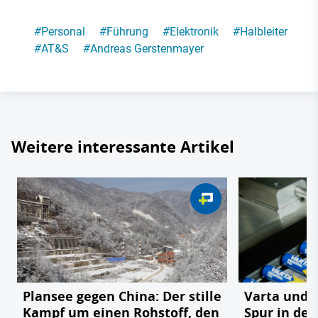
#
Personal
#
Führung
#
Elektronik
#
Halbleiter
#
AT&S
#
Andreas Gerstenmayer
Weitere interessante Artikel
Plansee gegen China: Der stille
Varta und T
Kampf um einen Rohstoff, den
Spur in der