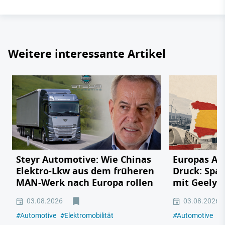
Weitere interessante Artikel
Steyr Automotive: Wie Chinas
Europas Au
Elektro-Lkw aus dem früheren
Druck: Span
MAN-Werk nach Europa rollen
mit Geely,
03.08.2026
03.08.2026
#
Automotive
#
Elektromobilität
#
Automotive
#
E