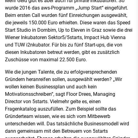
Mehr Geld gibt es aber auch für private Inkubatoren: So
wurde 2016 das aws-Programm „Jump Start“ eingeführt.
Beim ersten Call wurden fünf Einreichungen ausgewählt,
die jeweils 150.000 Euro erhielten. Diese waren das Speed
Start Studio in Dornbirn, Up to Eleven in Graz sowie die drei
Wiener Inkubatoren Sektor5/5starts, Impact Hub Vienna
und TUW i2nkubator. Für bis zu fünf Start-ups, die von
diesen Inkubatoren betreut werden, gibt es zusätzlich
Zuschüsse von maximal 22.500 Euro.
Wie die jungen Talente, die zu erfolgversprechenden
Gründern heranreifen sollen, ausgewählt werden? „Wir
wollen keinen Businessplan und auch kein
Motivationsschreiben“, sagt Floor Drees, Managing
Director von 5starts. Vielmehr gelte es, einen
Fragenkatalog auszufüllen. Zum Beispiel sollte das
Gründerteam wissen, wie es sich vom Mitbewerb
unterscheiden will. Das tatsächliche Businessmodell wird
dann gemeinsam mit den Betreuern von 5starts