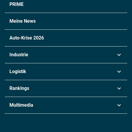
PRIME
Meine News
Auto-Krise 2026
Industrie
Automobil
Logistik
Maschinenbau
Transport & Spedition
Rankings
Chemie
Lieferketten
Industrie & Produktion
Metall
Multimedia
Logistik & Transport
Energie
Podcasts
Management & Leadership
Rüstung
INDUSTRIEMAGAZIN TV: Alle Folgen