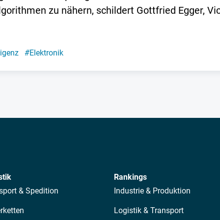
lgorithmen zu nähern, schildert Gottfried Egger, V
ligenz
#
Elektronik
stik
Rankings
sport & Spedition
Industrie & Produktion
erketten
Logistik & Transport