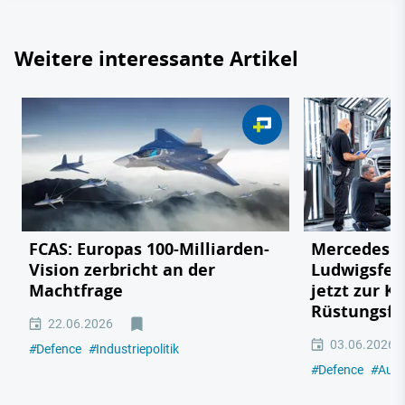
Weitere interessante Artikel
FCAS: Europas 100-Milliarden-
Mercedes v
Vision zerbricht an der
Ludwigsfel
Machtfrage
jetzt zur K
Rüstungsfa
22.06.2026
03.06.2026
#
Defence
#
Industriepolitik
#
Defence
#
Auto