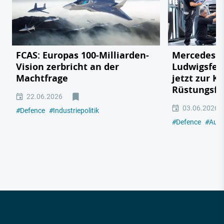
FCAS: Europas 100-Milliarden-
Mercedes v
Vision zerbricht an der
Ludwigsfel
Machtfrage
jetzt zur K
Rüstungsfa
22.06.2026
03.06.2026
#
Defence
#
Industriepolitik
#
Defence
#
Auto