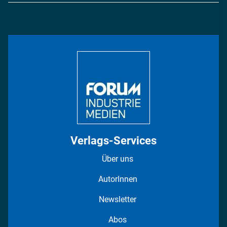
Energie
Podcasts
Management & Leadership
Rüstung
INDUSTRIEMAGAZIN TV: Alle Folgen
Bildung
DISPO Videos
Regionen
Fotostrecken
Verlags-Services
Über uns
AutorInnen
Newsletter
Abos