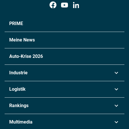
PRIME
Meine News
Auto-Krise 2026
Industrie
Automobil
Logistik
Maschinenbau
Transport & Spedition
Rankings
Chemie
Lieferketten
Industrie & Produktion
Metall
Multimedia
Logistik & Transport