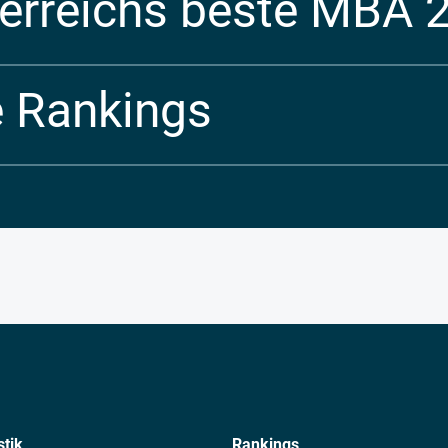
erreichs beste MBA 
e Rankings
stik
Rankings