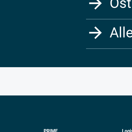
Öst
All
PRIME
Logi