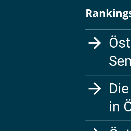
Ranking
Öst
Sem
Die
in 