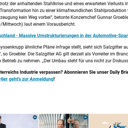
trotz der anhaltenden Stahlkrise und eines erwarteten Verlusts i
Transformation hin zu einer klimafreundlichen Stahlproduktion 
rzeugung kein Weg vorbei“, betonte Konzernchef Gunnar Groebl
Mittwoch) laut einem Vorausbericht.
tschland - Massive Umstrukturierungen in der Automotive-Spar
ssenkrupp ähnliche Pläne infrage stellt, sieht sich Salzgitter a
 so Groebler. Die Salzgitter AG gilt derzeit als Vorreiter im Br
 Betrieb zu nehmen. „Der Umbau steht für uns nicht zur Diskuss
erreichs Industrie verpassen? Abonnieren Sie unser Daily Brief
Hier geht’s zur Anmeldung
!