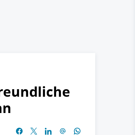
freundliche
an