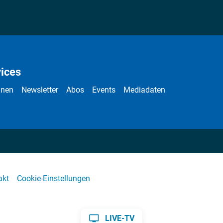
ices
nnen
Newsletter
Abos
Events
Mediadaten
akt
Cookie-Einstellungen
LIVE-TV