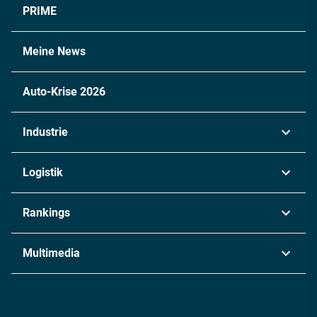
PRIME
Meine News
Auto-Krise 2026
Industrie
Automobil
Logistik
Maschinenbau
Transport & Spedition
Rankings
Chemie
Lieferketten
Industrie & Produktion
Metall
Multimedia
Logistik & Transport
Energie
Podcasts
Management & Leadership
Rüstung
INDUSTRIEMAGAZIN TV: Alle Folgen