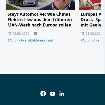
Steyr Automotive: Wie Chinas
Europas Au
Elektro-Lkw aus dem früheren
Druck: Span
MAN-Werk nach Europa rollen
mit Geely,
03.08.2026
03.08.2026
#
Automotive
#
Elektromobilität
#
Automotive
#
E