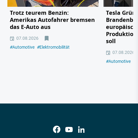
Trotz teurem Benzin:
Tesla Grün
Amerikas Autofahrer bremsen
Brandenbu
das E-Auto aus
europäisch
Produktion
07.08.2026
soll
#
Automotive
#
Elektromobilität
07.08.2026
#
Automotive
#
E