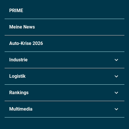
PRIME
Meine News
Auto-Krise 2026
Industrie
Automobil
Logistik
Maschinenbau
Transport & Spedition
Rankings
Chemie
Lieferketten
Industrie & Produktion
Metall
Multimedia
Logistik & Transport
Energie
Podcasts
Management & Leadership
Rüstung