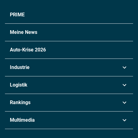
PRIME
Meine News
Auto-Krise 2026
Industrie
Automobil
Logistik
Maschinenbau
Transport & Spedition
Rankings
Chemie
Lieferketten
Industrie & Produktion
Metall
Multimedia
Logistik & Transport
Energie
Podcasts