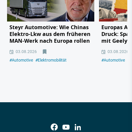
Steyr Automotive: Wie Chinas
Europas Au
Elektro-Lkw aus dem früheren
Druck: Span
MAN-Werk nach Europa rollen
mit Geely,
03.08.2026
03.08.2026
#
Automotive
#
Elektromobilität
#
Automotive
#
E