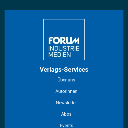
Management & Leadership
Rüstung
INDUSTRIEMAGAZIN TV: Alle Folgen
Bildung
DISPO Videos
Regionen
Fotostrecken
Verlags-Services
Über uns
AutorInnen
Newsletter
Abos
Events