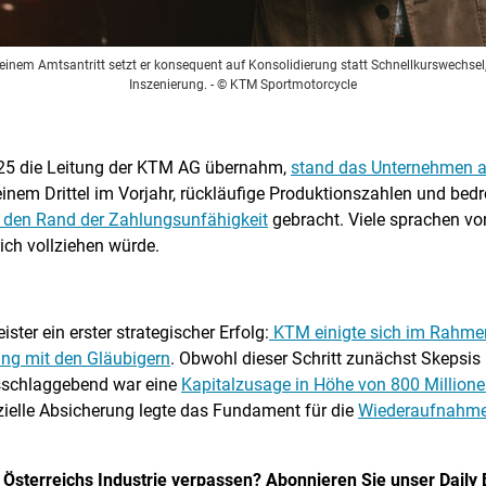
einem Amtsantritt setzt er konsequent auf Konsolidierung statt Schnellkurswechsel, a
Inszenierung.
- © KTM Sportmotorcycle
25 die Leitung der KTM AG übernahm,
stand das Unternehmen a
inem Drittel im Vorjahr, rückläufige Produktionszahlen und bed
an den Rand der Zahlungsunfähigkeit
gebracht. Viele sprachen v
lich vollziehen würde.
ter ein erster strategischer Erfolg:
KTM einigte sich im Rahmen
ung mit den Gläubigern
. Obwohl dieser Schritt zunächst Skepsis 
sschlaggebend war eine
Kapitalzusage in Höhe von 800 Millione
nzielle Absicherung legte das Fundament für die
Wiederaufnahme 
 Österreichs Industrie verpassen? Abonnieren Sie unser Daily B