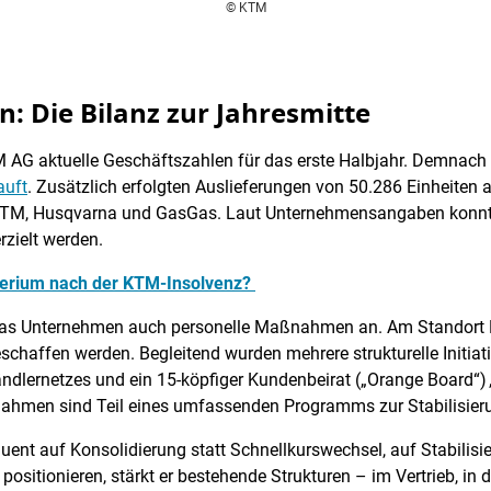
© KTM
: Die Bilanz zur Jahresmitte
TM AG aktuelle Geschäftszahlen für das erste Halbjahr. Demnac
auft
. Zusätzlich erfolgten Auslieferungen von 50.286 Einheiten 
 KTM, Husqvarna und GasGas. Laut Unternehmensangaben konnte
rzielt werden.
mperium nach der KTM-Insolvenz?
das Unternehmen auch personelle Maßnahmen an. Am Standort M
chaffen werden. Begleitend wurden mehrere strukturelle Initiativ
dlernetzes und ein 15-köpfiger Kundenbeirat („Orange Board“) , d
nahmen sind Teil eines umfassenden Programms zur Stabilisie
uent auf Konsolidierung statt Schnellkurswechsel, auf Stabilisie
positionieren, stärkt er bestehende Strukturen – im Vertrieb, in