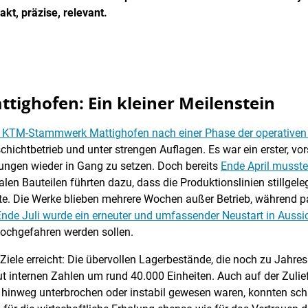
t, präzise, relevant.
ttighofen: Ein kleiner Meilenstein
 KTM-Stammwerk Mattighofen nach einer Phase der operativen 
chichtbetrieb und unter strengen Auflagen. Es war ein erster, vor
ngen wieder in Gang zu setzen. Doch bereits
Ende April musst
alen Bauteilen führten dazu, dass die Produktionslinien stillgel
te. Die Werke blieben mehrere Wochen außer Betrieb, während par
Ende Juli wurde ein erneuter und umfassender Neustart in Aussic
hochgefahren werden sollen.
Ziele erreicht: Die übervollen Lagerbestände, die noch zu Jahres
ut internen Zahlen um rund 40.000 Einheiten. Auch auf der Zulief
e hinweg unterbrochen oder instabil gewesen waren, konnten schr