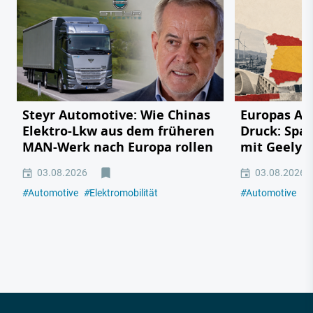
Steyr Automotive: Wie Chinas
Europas Au
Elektro-Lkw aus dem früheren
Druck: Span
MAN-Werk nach Europa rollen
mit Geely,
03.08.2026
03.08.2026
#
Automotive
#
Elektromobilität
#
Automotive
#
E