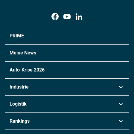
PRIME
Meine News
Auto-Krise 2026
Industrie
Automobil
Logistik
Maschinenbau
Transport & Spedition
Rankings
Chemie
Lieferketten
Industrie & Produktion