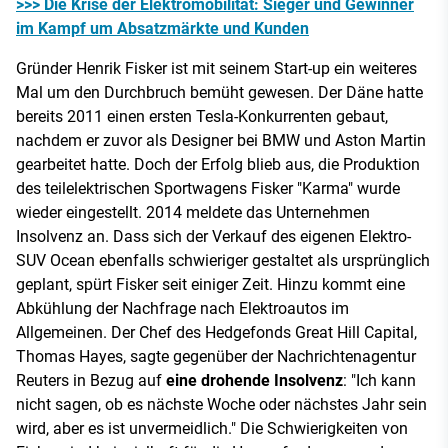
>>> Die Krise der Elektromobilität: Sieger und Gewinner
im Kampf um Absatzmärkte und Kunden
Gründer Henrik Fisker ist mit seinem Start-up ein weiteres
Mal um den Durchbruch bemüht gewesen. Der Däne hatte
bereits 2011 einen ersten Tesla-Konkurrenten gebaut,
nachdem er zuvor als Designer bei BMW und Aston Martin
gearbeitet hatte. Doch der Erfolg blieb aus, die Produktion
des teilelektrischen Sportwagens Fisker "Karma" wurde
wieder eingestellt. 2014 meldete das Unternehmen
Insolvenz an. Dass sich der Verkauf des eigenen Elektro-
SUV Ocean ebenfalls schwieriger gestaltet als ursprünglich
geplant, spürt Fisker seit einiger Zeit. Hinzu kommt eine
Abkühlung der Nachfrage nach Elektroautos im
Allgemeinen. Der Chef des Hedgefonds Great Hill Capital,
Thomas Hayes, sagte gegenüber der Nachrichtenagentur
Reuters in Bezug auf
eine drohende Insolvenz
: "Ich kann
nicht sagen, ob es nächste Woche oder nächstes Jahr sein
wird, aber es ist unvermeidlich." Die Schwierigkeiten von