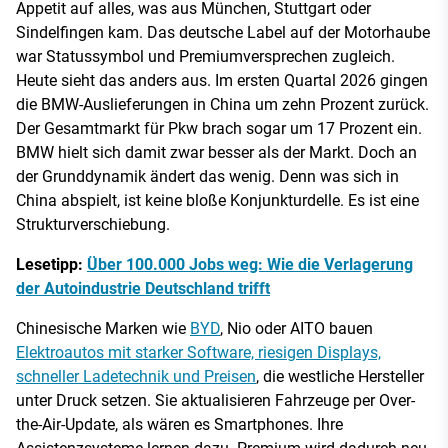
Appetit auf alles, was aus München, Stuttgart oder
Sindelfingen kam. Das deutsche Label auf der Motorhaube
war Statussymbol und Premiumversprechen zugleich.
Heute sieht das anders aus. Im ersten Quartal 2026 gingen
die BMW-Auslieferungen in China um zehn Prozent zurück.
Der Gesamtmarkt für Pkw brach sogar um 17 Prozent ein.
BMW hielt sich damit zwar besser als der Markt. Doch an
der Grunddynamik ändert das wenig. Denn was sich in
China abspielt, ist keine bloße Konjunkturdelle. Es ist eine
Strukturverschiebung.
Lesetipp:
Über 100.000 Jobs weg: Wie die Verlagerung
der Autoindustrie Deutschland trifft
Chinesische Marken wie
BYD
, Nio oder AITO bauen
Elektroautos mit starker Software, riesigen Displays,
schneller Ladetechnik und Preisen
, die westliche Hersteller
unter Druck setzen. Sie aktualisieren Fahrzeuge per Over-
the-Air-Update, als wären es Smartphones. Ihre