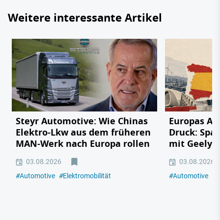
Weitere interessante Artikel
Steyr Automotive: Wie Chinas
Europas Au
Elektro-Lkw aus dem früheren
Druck: Span
MAN-Werk nach Europa rollen
mit Geely,
03.08.2026
03.08.2026
#
Automotive
#
Elektromobilität
#
Automotive
#
E