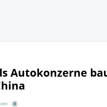
s Autokonzerne bau
China
nuten