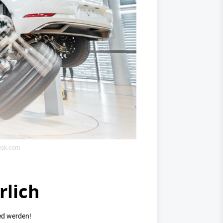
desk.com
rlich
ed werden!