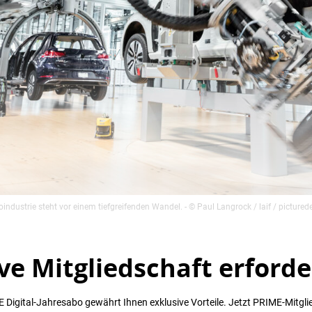
oindustrie steht vor einem tiefgreifenden Wandel.
- © Paul Langrock / laif / picture
ve Mitgliedschaft erforde
 Digital-Jahresabo gewährt Ihnen exklusive Vorteile. Jetzt PRIME-Mitgli