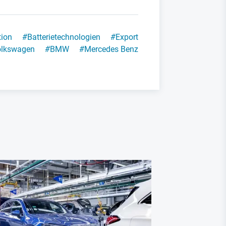
tion
#
Batterietechnologien
#
Export
olkswagen
#
BMW
#
Mercedes Benz
BYD Mercedes
Mercedes 
Taxistan
auf den 