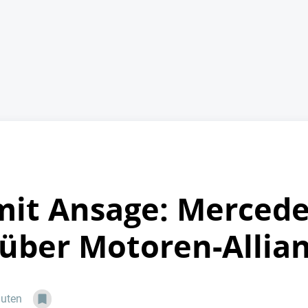
mit Ansage: Merced
über Motoren-Allia
nuten