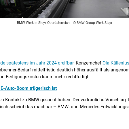
BMW-Werk in Steyr, Oberösterreich
- © BMW Group Werk Steyr
de spätestens im Jahr 2024 greifbar
. Konzernchef
Ola Källeniu
erbrenner-Bedarf mittelfristig deutlich höher ausfällt als angen
und Fertigungskosten kaum mehr rechtfertigt.
E-Auto-Boom trügerisch ist
den Kontakt zu BMW gesucht haben. Der vertrauliche Vorschlag: E
isch scheint das machbar – BMW- und Mercedes-Entwicklungsch