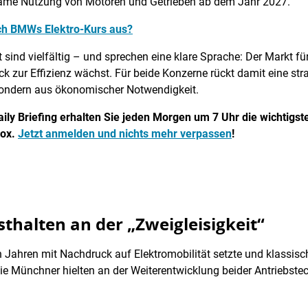
same Nutzung von Motoren und Getrieben ab dem Jahr 2027.
ch BMWs Elektro-Kurs aus?
 sind vielfältig – und sprechen eine klare Sprache: Der Markt fü
ck zur Effizienz wächst. Für beide Konzerne rückt damit eine str
sondern aus ökonomischer Notwendigkeit.
aily Briefing erhalten Sie jeden Morgen um 7 Uhr die wichtig
box.
Jetzt anmelden und nichts mehr verpassen
!
thalten an der „Zweigleisigkeit“
ahren mit Nachdruck auf Elektromobilität setzte und klassisc
Die Münchner hielten an der Weiterentwicklung beider Antriebst