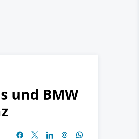
es und BMW
nz