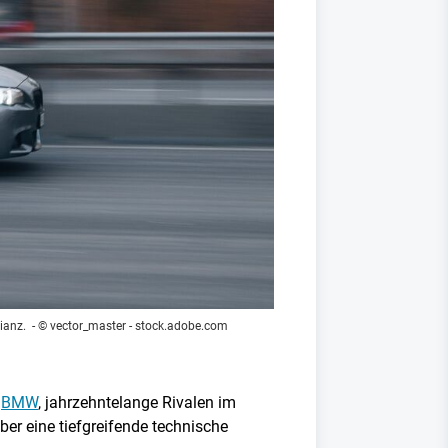
lianz.
- © vector_master - stock.adobe.com
d
BMW
, jahrzehntelange Rivalen im
r eine tiefgreifende technische