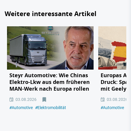
Weitere interessante Artikel
Steyr Automotive: Wie Chinas
Europas Au
Elektro-Lkw aus dem früheren
Druck: Span
MAN-Werk nach Europa rollen
mit Geely,
03.08.2026
03.08.2026
#
Automotive
#
Elektromobilität
#
Automotive
#
E