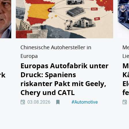
Chinesische Autohersteller in
Me
Europa
Li
Europas Autofabrik unter
M
Druck: Spaniens
K
rk
riskanter Pakt mit Geely,
E
Chery und CATL
f
tät
03.08.2026
#
Automotive
#
Elektromobilität