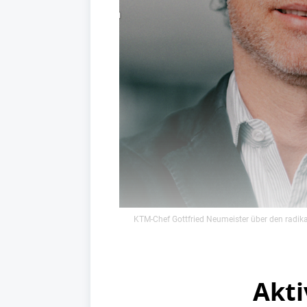
KTM-Chef Gottfried Neumeister über den radikal
Akti