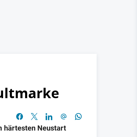
Kultmarke
m härtesten Neustart