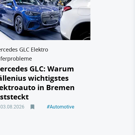
Taxistan
auf den 
hat
31.07.2026
rcedes GLC Elektro
eferprobleme
ercedes GLC: Warum
ällenius wichtigstes
lektroauto in Bremen
eststeckt
03.08.2026
#
Automotive
#
Elektromobilität