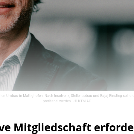
en Umbau in Mattighofen: Nach Insolvenz, Stellenabbau und Bajaj-Einstieg soll die 
profitabel werden.
- © KTM AG
ve Mitgliedschaft erforde