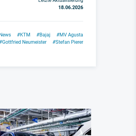
Letzte Aktualisierung
18.06.2026
News
#
KTM
#
Bajaj
#
MV Agusta
#
Gottfried Neumeister
#
Stefan Pierer
BYD Mercedes
Mercedes 