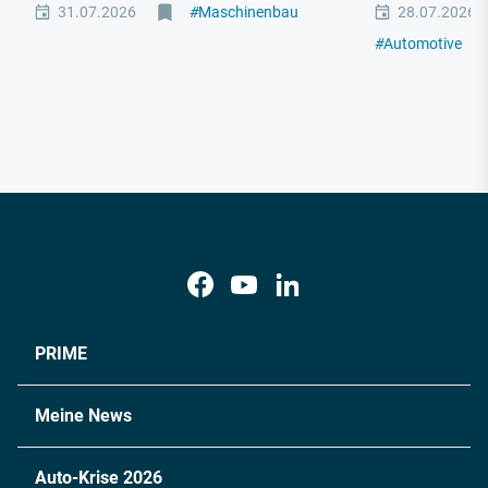
31.07.2026
#
Maschinenbau
28.07.2026
#
Automotive
#
M
PRIME
Meine News
Auto-Krise 2026