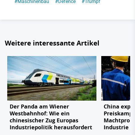
#
Maschinenbau
#
Defence
#
Trumpf
Weitere interessante Artikel
Der Panda am Wiener
China expor
Westbahnhof: Wie ein
Preiskampf
chinesischer Zug Europas
Machtprobe
Industriepolitik herausfordert
Industrie