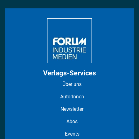
Rüstung
INDUSTRIEMAGAZIN TV: Alle Folgen
Bildung
DISPO Videos
Regionen
Fotostrecken
Verlags-Services
Über uns
AutorInnen
Newsletter
Abos
Events