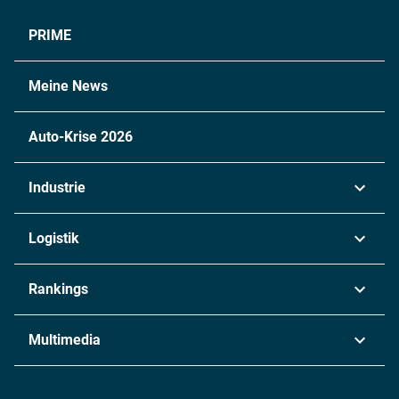
PRIME
Meine News
Auto-Krise 2026
Industrie
Automobil
Logistik
Maschinenbau
Transport & Spedition
Rankings
Chemie
Lieferketten
Industrie & Produktion
Metall
Multimedia
Logistik & Transport
Energie
Podcasts
Management & Leadership