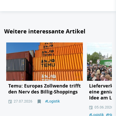
Weitere interessante Artikel
Temu: Europas Zollwende trifft
Lieferverk
den Nerv des Billig-Shoppings
eine genia
Idee am Lk
27.07.2026
#
Logistik
05.06.2026
#
Logistik
#
Hint