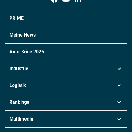
PRIME
Meine News
Auto-Krise 2026
Industrie
Automobil
Logistik
Maschinenbau
Transport & Spedition
Rankings
Chemie
Lieferketten
Industrie & Produktion
Metall
Multimedia
Logistik & Transport
Energie
Podcasts