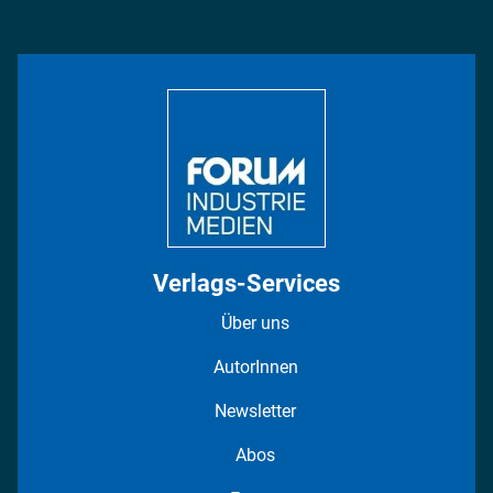
Management & Leadership
Rüstung
INDUSTRIEMAGAZIN TV: Alle Folgen
Bildung
DISPO Videos
Regionen
Fotostrecken
Verlags-Services
Über uns
AutorInnen
Newsletter
Abos