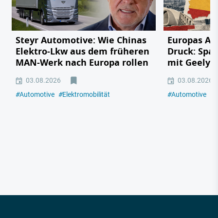
Steyr Automotive: Wie Chinas
Europas Au
Elektro-Lkw aus dem früheren
Druck: Span
MAN-Werk nach Europa rollen
mit Geely,
03.08.2026
03.08.2026
#
Automotive
#
Elektromobilität
#
Automotive
#
E