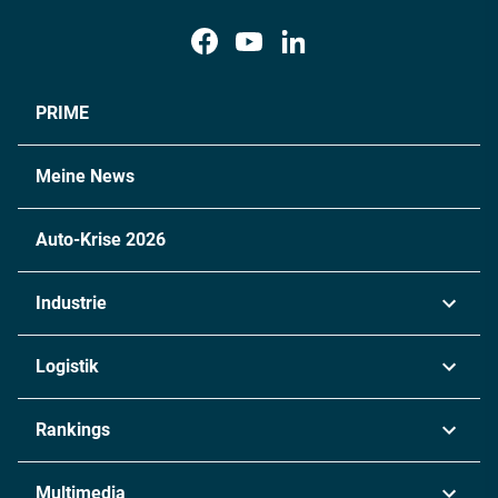
PRIME
Meine News
Auto-Krise 2026
Industrie
Automobil
Logistik
Maschinenbau
Transport & Spedition
Rankings
Chemie
Lieferketten
Industrie & Produktion
Metall
Multimedia