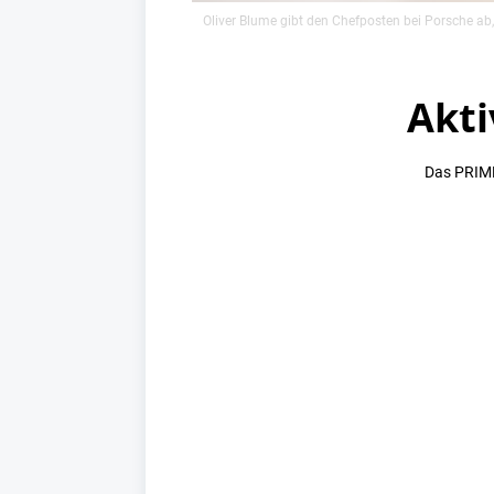
Oliver Blume gibt den Chefposten bei Porsche ab,
Akti
Das PRIME