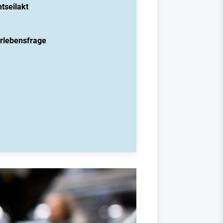
tseilakt
erlebensfrage