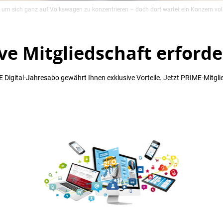
 um sich ganz auf Volkswagen zu konzentrieren – doch dort wartet ein Konzern voll
ve Mitgliedschaft erforde
 Digital-Jahresabo gewährt Ihnen exklusive Vorteile. Jetzt PRIME-Mitgli