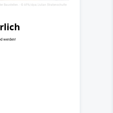
er Baustellen.
- © APA/dpa/Julian Stratenschulte
rlich
ed werden!