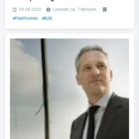
09.09.2022
Lesezeit: ca. 7 Minuten
#
Plattformen
#
B2B