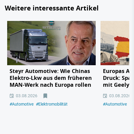
Weitere interessante Artikel
Steyr Automotive: Wie Chinas
Europas Au
Elektro-Lkw aus dem früheren
Druck: Span
MAN-Werk nach Europa rollen
mit Geely,
03.08.2026
03.08.2026
#
Automotive
#
Elektromobilität
#
Automotive
#
E